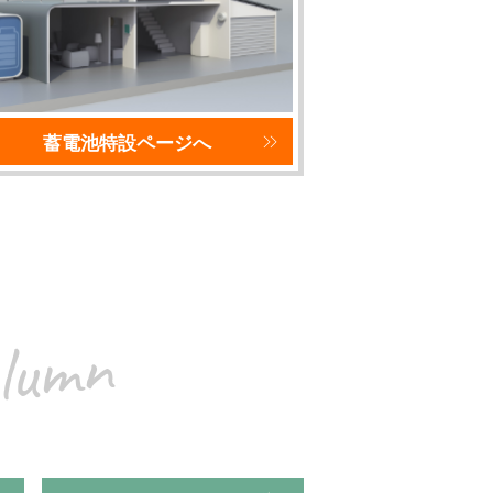
蓄電池特設ページへ
lumn