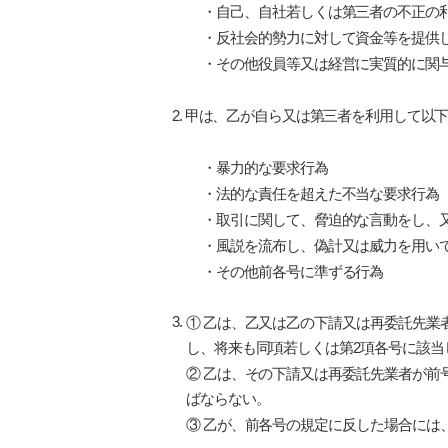
・
自己、自社若しくは第三者の不正の
・
反社会的勢力に対して資金等を提供
・
その他役員等又は経営に実質的に関
2. 甲は、乙が自ら又は第三者を利用して
・
暴力的な要求行為
・
法的な責任を超えた不当な要求行為
・
取引に関して、脅迫的な言動をし、
・
風説を流布し、偽計又は威力を用い
・
その他前各号に準ずる行為
3.
① 乙は、乙又は乙の下請又は再委託先業
し、将来も同項若しくは第2項各号に該当
② 乙は、その下請又は再委託先業者が前
ばならない。
③ 乙が、前各号の規定に反した場合には