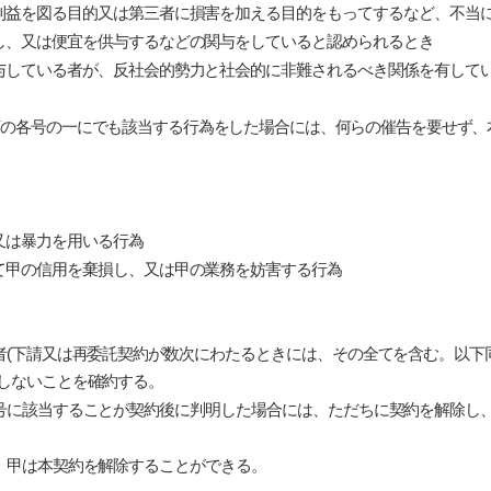
利益を図る目的又は第三者に損害を加える目的をもってするなど、不当
し、又は便宜を供与するなどの関与をしていると認められるとき
与している者が、反社会的勢力と社会的に非難されるべき関係を有して
以下の各号の一にでも該当する行為をした場合には、何らの催告を要せず
又は暴力を用いる行為
て甲の信用を棄損し、又は甲の業務を妨害する行為
者(下請又は再委託契約が数次にわたるときには、その全てを含む。以下
しないことを確約する。
号に該当することが契約後に判明した場合には、ただちに契約を解除し
、甲は本契約を解除することができる。