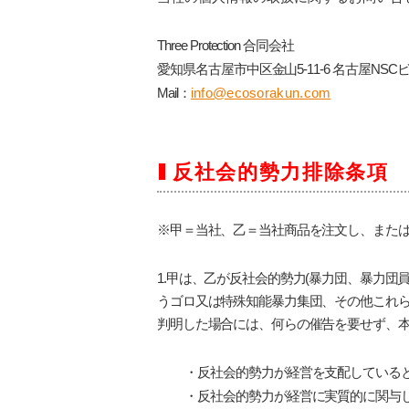
Three Protection 合同会社
愛知県名古屋市中区金山5-11-6 名古屋NSC
Mail：
info@ecosorakun.com
反社会的勢力排除条項
※甲＝当社、乙＝当社商品を注文し、また
1.甲は、乙が反社会的勢力(暴力団、暴力
うゴロ又は特殊知能暴力集団、その他これら
判明した場合には、何らの催告を要せず、
・
反社会的勢力が経営を支配している
・
反社会的勢力が経営に実質的に関与