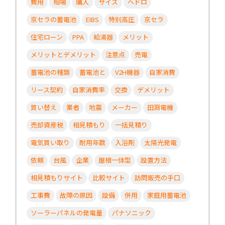
費用
相場
購入
サイズ
ヘドロ
京セラの蓄電池
EIBS
特別高圧
京セラ
住宅ローン
PPA
給湯器
メリット
メリットとデメリット
注意点
売電
蓄電池の種類
蓄電池と
V2H機器
自家消費
リース契約
自家消費率
交換
デメリット
買い替え
業者
地震
メーカー
田淵電機
売却資産税
相見積もり
一括見積り
電気買い取り
耐用年数
入浴剤
太陽光発電
依頼
台風
企業
屋根一体型
設置方法
相見積もりサイト
比較サイト
訪問販売の手口
工事費
故障の原因
設備
併用
家庭用蓄電池
ソーラーパネルの発電量
パナソニック