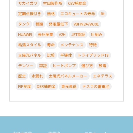
サカイガワ
村田製作所
CEV補助金
定期点検付き
価格
エコキュートの寿命
fit
タンク
種類
発電量低下
VBHN247WJ01
HUAWEI
長州産業
V2H
JET認証
仕組み
給湯スタイル
寿命
メンテナンス
特徴
太陽光パネル
比較
半導体
トライブリッドT3
デンソー
認証
ヒートポンプ
選び方
放電
歴史
水漏れ
太陽光パネルメーカー
エネテラス
FIP制度
DER補助金
東光高岳
テスラの蓄電池