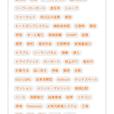
ソーラーカーポート
普及率
シャープ
ファーウェイ
飛び込み営業
解説
ヒートポンプシステム
補助金制度
災害時
騒音
修理
オール電化
価格高騰
SHARP
設置
悪質
節約
電気料金
交換費用
発電量減少
トラブル
ソーラーパネル
廃棄
導入
トライブリッド
カーポート
値上がり
電気代
計算方法
追い炊き
停電
悪徳
役割
ESS-U2M1
自家消費型
nichicon
デッドスペース
マンション
メリット・デメリット
価格比較
リース
夜間電力
設置業者
故障
ニチコン
資格
Panasonic
太陽光発電システム
工場