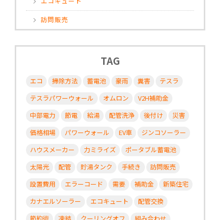
エコキュート
訪問販売
TAG
エコ
掃除方法
蓄電池
豪雨
糞害
テスラ
テスラパワーウォール
オムロン
V2H補助金
中部電力
節電
給湯
配管洗浄
後付け
災害
価格相場
パワーウォール
EV車
ジンコソーラー
ハウスメーカー
力ミライズ
ポータブル蓄電池
太陽光
配管
貯湯タンク
手続き
訪問販売
設置費用
エラーコード
需要
補助金
新築住宅
カナエルソーラー
エコキュート
配管交換
節約術
凍結
クーリングオフ
組み合わせ