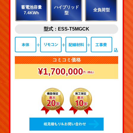
蓄電池容量
ハイブリッド
全負荷型
7.4KWh
型
型式：ESS-T5MGCK
コミコミ価格
¥1,700,000
円（税込）