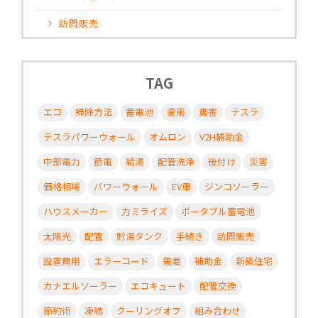
訪問販売
TAG
エコ
掃除方法
蓄電池
豪雨
糞害
テスラ
テスラパワーウォール
オムロン
V2H補助金
中部電力
節電
給湯
配管洗浄
後付け
災害
価格相場
パワーウォール
EV車
ジンコソーラー
ハウスメーカー
力ミライズ
ポータブル蓄電池
太陽光
配管
貯湯タンク
手続き
訪問販売
設置費用
エラーコード
需要
補助金
新築住宅
カナエルソーラー
エコキュート
配管交換
節約術
凍結
クーリングオフ
組み合わせ