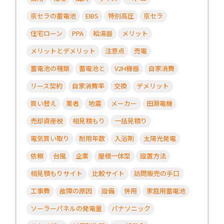
京セラの蓄電池
EIBS
特別高圧
京セラ
住宅ローン
PPA
給湯器
メリット
メリットとデメリット
注意点
売電
蓄電池の種類
蓄電池と
V2H機器
自家消費
リース契約
自家消費率
交換
デメリット
買い替え
業者
地震
メーカー
田淵電機
売却資産税
相見積もり
一括見積り
電気買い取り
耐用年数
入浴剤
太陽光発電
依頼
台風
企業
屋根一体型
設置方法
相見積もりサイト
比較サイト
訪問販売の手口
工事費
故障の原因
設備
併用
家庭用蓄電池
ソーラーパネルの発電量
パナソニック