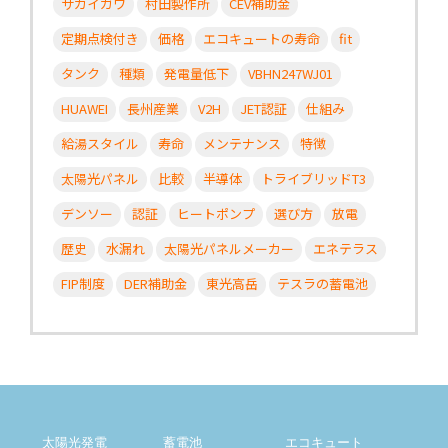
サカイガワ
村田製作所
CEV補助金
定期点検付き
価格
エコキュートの寿命
fit
タンク
種類
発電量低下
VBHN247WJ01
HUAWEI
長州産業
V2H
JET認証
仕組み
給湯スタイル
寿命
メンテナンス
特徴
太陽光パネル
比較
半導体
トライブリッドT3
デンソー
認証
ヒートポンプ
選び方
放電
歴史
水漏れ
太陽光パネルメーカー
エネテラス
FIP制度
DER補助金
東光高岳
テスラの蓄電池
太陽光発電
蓄電池
エコキュート