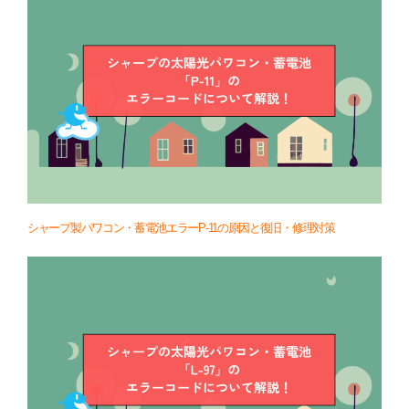
シャープ製パワコン・蓄電池エラーP-11の原因と復旧・修理対策