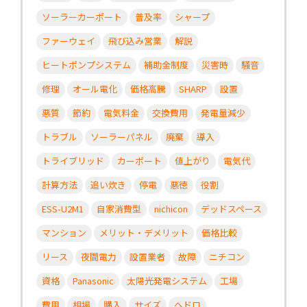
ソーラーカーポート
普及率
シャープ
ファーウェイ
飛び込み営業
解説
ヒートポンプシステム
補助金制度
災害時
騒音
修理
オール電化
価格高騰
SHARP
設置
悪質
節約
電気料金
交換費用
発電量減少
トラブル
ソーラーパネル
廃棄
導入
トライブリッド
カーポート
値上がり
電気代
計算方法
追い炊き
停電
悪徳
役割
ESS-U2M1
自家消費型
nichicon
デッドスペース
マンション
メリット・デメリット
価格比較
リース
夜間電力
設置業者
故障
ニチコン
資格
Panasonic
太陽光発電システム
工場
費用
相場
購入
サイズ
ヘドロ