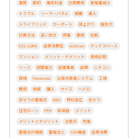
悪質
節約
電気料金
交換費用
発電量減少
トラブル
ソーラーパネル
廃棄
導入
トライブリッド
カーポート
値上がり
電気代
計算方法
追い炊き
停電
悪徳
役割
ESS-U2M1
自家消費型
nichicon
デッドスペース
マンション
メリット・デメリット
価格比較
リース
夜間電力
設置業者
故障
ニチコン
資格
Panasonic
太陽光発電システム
工場
費用
相場
購入
サイズ
ヘドロ
京セラの蓄電池
EIBS
特別高圧
京セラ
住宅ローン
PPA
給湯器
メリット
メリットとデメリット
注意点
売電
蓄電池の種類
蓄電池と
V2H機器
自家消費