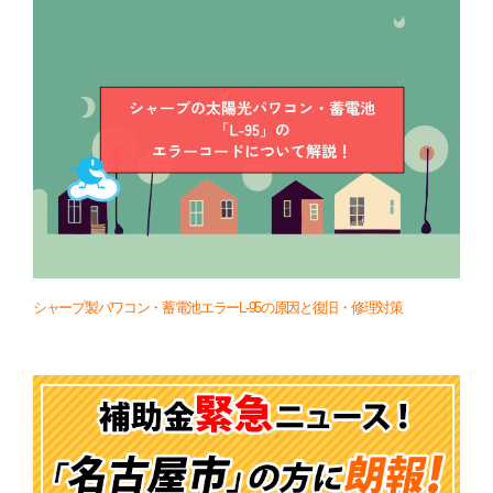
シャープ製パワコン・蓄電池エラーL-95の原因と復旧・修理対策