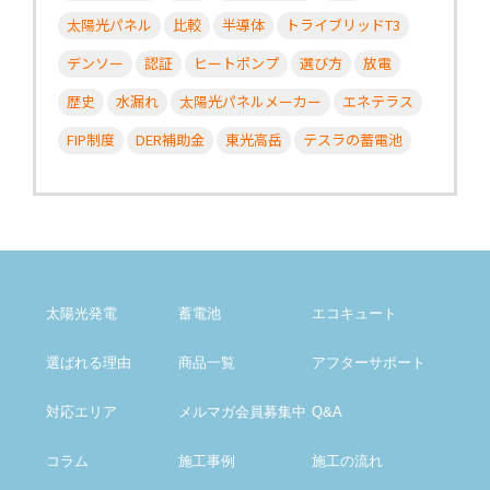
太陽光パネル
比較
半導体
トライブリッドT3
デンソー
認証
ヒートポンプ
選び方
放電
歴史
水漏れ
太陽光パネルメーカー
エネテラス
FIP制度
DER補助金
東光高岳
テスラの蓄電池
太陽光発電
蓄電池
エコキュート
選ばれる理由
商品一覧
アフター
サポート
対応エリア
メルマガ会員募集中
Q&A
コラム
施工事例
施工の流れ