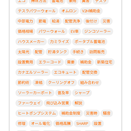
エコ
掃除方法
蓄電池
豪雨
糞害
テスラ
テスラパワーウォール
オムロン
V2H補助金
中部電力
節電
給湯
配管洗浄
後付け
災害
価格相場
パワーウォール
EV車
ジンコソーラー
ハウスメーカー
力ミライズ
ポータブル蓄電池
太陽光
配管
貯湯タンク
手続き
訪問販売
設置費用
エラーコード
需要
補助金
新築住宅
カナエルソーラー
エコキュート
配管交換
節約術
凍結
クーリングオフ
組み合わせ
ソーラーカーポート
普及率
シャープ
ファーウェイ
飛び込み営業
解説
ヒートポンプシステム
補助金制度
災害時
騒音
修理
オール電化
価格高騰
SHARP
設置