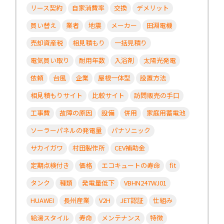
リース契約
自家消費率
交換
デメリット
買い替え
業者
地震
メーカー
田淵電機
売却資産税
相見積もり
一括見積り
電気買い取り
耐用年数
入浴剤
太陽光発電
依頼
台風
企業
屋根一体型
設置方法
相見積もりサイト
比較サイト
訪問販売の手口
工事費
故障の原因
設備
併用
家庭用蓄電池
ソーラーパネルの発電量
パナソニック
サカイガワ
村田製作所
CEV補助金
定期点検付き
価格
エコキュートの寿命
fit
タンク
種類
発電量低下
VBHN247WJ01
HUAWEI
長州産業
V2H
JET認証
仕組み
給湯スタイル
寿命
メンテナンス
特徴