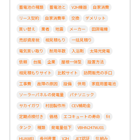
蓄電池の種類
蓄電池と
V2H機器
自家消費
リース契約
自家消費率
交換
デメリット
買い替え
業者
地震
メーカー
田淵電機
売却資産税
相見積もり
一括見積り
電気買い取り
耐用年数
入浴剤
太陽光発電
依頼
台風
企業
屋根一体型
設置方法
相見積もりサイト
比較サイト
訪問販売の手口
工事費
故障の原因
設備
併用
家庭用蓄電池
ソーラーパネルの発電量
パナソニック
サカイガワ
村田製作所
CEV補助金
定期点検付き
価格
エコキュートの寿命
fit
タンク
種類
発電量低下
VBHN247WJ01
HUAWEI
長州産業
V2H
JET認証
仕組み