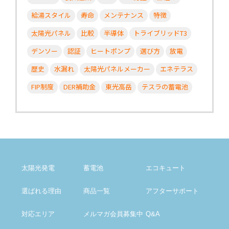
給湯スタイル
寿命
メンテナンス
特徴
太陽光パネル
比較
半導体
トライブリッドT3
デンソー
認証
ヒートポンプ
選び方
放電
歴史
水漏れ
太陽光パネルメーカー
エネテラス
FIP制度
DER補助金
東光高岳
テスラの蓄電池
太陽光発電
蓄電池
エコキュート
選ばれる理由
商品一覧
アフター
サポート
対応エリア
メルマガ会員募集中
Q&A