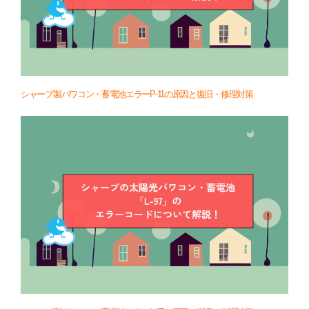
シャープ製パワコン・蓄電池エラーP-11の原因と復旧・修理対策