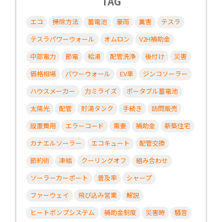
TAG
エコ
掃除方法
蓄電池
豪雨
糞害
テスラ
テスラパワーウォール
オムロン
V2H補助金
中部電力
節電
給湯
配管洗浄
後付け
災害
価格相場
パワーウォール
EV車
ジンコソーラー
ハウスメーカー
力ミライズ
ポータブル蓄電池
太陽光
配管
貯湯タンク
手続き
訪問販売
設置費用
エラーコード
需要
補助金
新築住宅
カナエルソーラー
エコキュート
配管交換
節約術
凍結
クーリングオフ
組み合わせ
ソーラーカーポート
普及率
シャープ
ファーウェイ
飛び込み営業
解説
ヒートポンプシステム
補助金制度
災害時
騒音