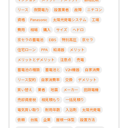
リース
夜間電力
設置業者
故障
ニチコン
資格
Panasonic
太陽光発電システム
工場
費用
相場
購入
サイズ
ヘドロ
京セラの蓄電池
EIBS
特別高圧
京セラ
住宅ローン
PPA
給湯器
メリット
メリットとデメリット
注意点
売電
蓄電池の種類
蓄電池と
V2H機器
自家消費
リース契約
自家消費率
交換
デメリット
買い替え
業者
地震
メーカー
田淵電機
売却資産税
相見積もり
一括見積り
電気買い取り
耐用年数
入浴剤
太陽光発電
依頼
台風
企業
屋根一体型
設置方法