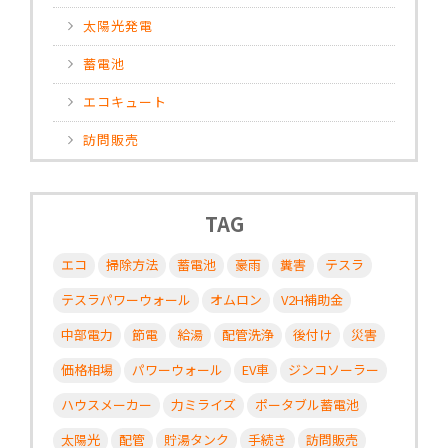
太陽光発電
蓄電池
エコキュート
訪問販売
TAG
エコ
掃除方法
蓄電池
豪雨
糞害
テスラ
テスラパワーウォール
オムロン
V2H補助金
中部電力
節電
給湯
配管洗浄
後付け
災害
価格相場
パワーウォール
EV車
ジンコソーラー
ハウスメーカー
力ミライズ
ポータブル蓄電池
太陽光
配管
貯湯タンク
手続き
訪問販売