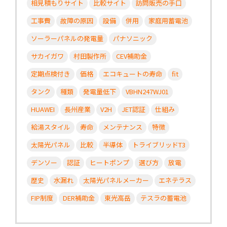
相見積もりサイト
比較サイト
訪問販売の手口
工事費
故障の原因
設備
併用
家庭用蓄電池
ソーラーパネルの発電量
パナソニック
サカイガワ
村田製作所
CEV補助金
定期点検付き
価格
エコキュートの寿命
fit
タンク
種類
発電量低下
VBHN247WJ01
HUAWEI
長州産業
V2H
JET認証
仕組み
給湯スタイル
寿命
メンテナンス
特徴
太陽光パネル
比較
半導体
トライブリッドT3
デンソー
認証
ヒートポンプ
選び方
放電
歴史
水漏れ
太陽光パネルメーカー
エネテラス
FIP制度
DER補助金
東光高岳
テスラの蓄電池