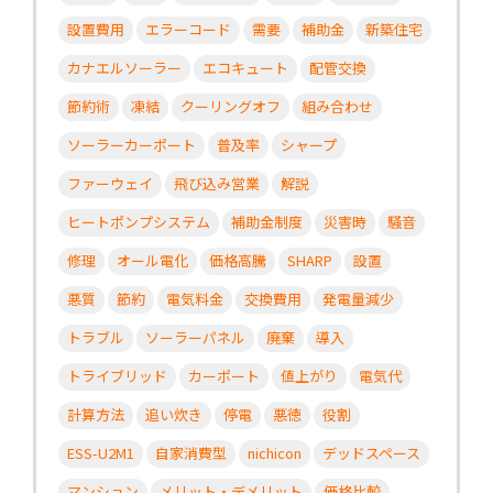
設置費用
エラーコード
需要
補助金
新築住宅
カナエルソーラー
エコキュート
配管交換
節約術
凍結
クーリングオフ
組み合わせ
ソーラーカーポート
普及率
シャープ
ファーウェイ
飛び込み営業
解説
ヒートポンプシステム
補助金制度
災害時
騒音
修理
オール電化
価格高騰
SHARP
設置
悪質
節約
電気料金
交換費用
発電量減少
トラブル
ソーラーパネル
廃棄
導入
トライブリッド
カーポート
値上がり
電気代
計算方法
追い炊き
停電
悪徳
役割
ESS-U2M1
自家消費型
nichicon
デッドスペース
マンション
メリット・デメリット
価格比較