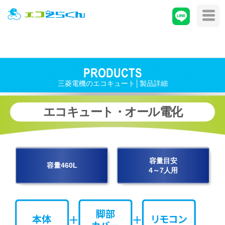
PRODUCTS
三菱電機のエコキュート│製品詳細
エコキュート・オール電化
容量目安
容量460L
4～7人用