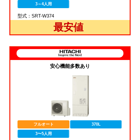
3～4人用
型式：SRT-W374
最安値
安心機能多数あり
フルオート
370L
3〜5人用