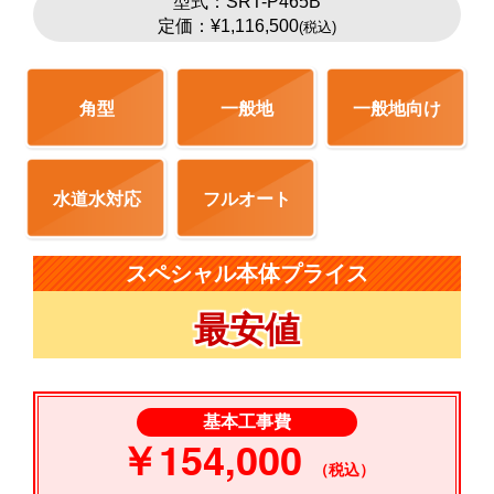
型式：SRT-P465B
定価：¥1,116,500
(税込)
角型
一般地
一般地向け
水道水対応
フルオート
スペシャル本体プライス
最安値
基本工事費
￥154,000
（税込）