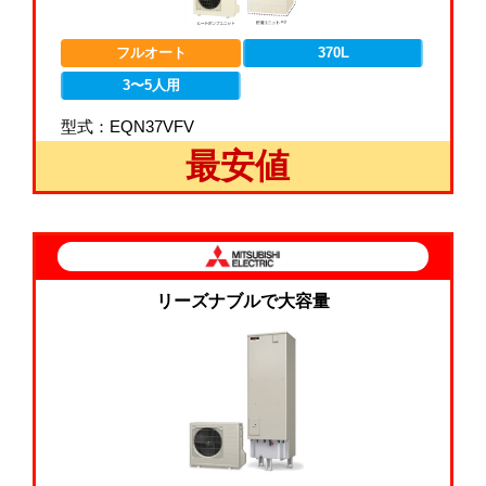
フルオート
370L
3〜5人用
型式：EQN37VFV
最安値
リーズナブルで大容量