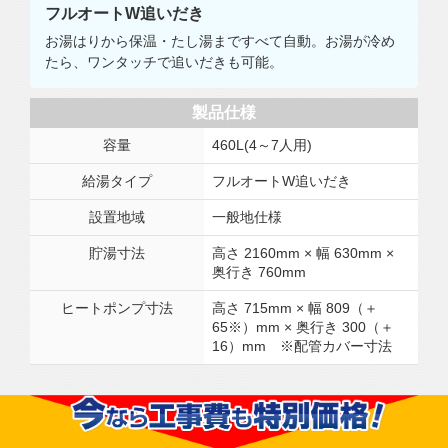
フルオートW追いだき
お湯はりから保温・たし湯まですべて自動。お湯が冷め
たら、ワンタッチで追いだきも可能。
製品仕様
容量
460L(4～7人用)
給湯タイプ
フルオートW追いだき
設置地域
一般地仕様
貯湯寸法
高さ 2160mm × 幅 630mm ×
奥行き 760mm
ヒートポンプ寸法
高さ 715mm × 幅 809（＋
65※）mm × 奥行き 300（＋
16）mm ※配管カバー寸法