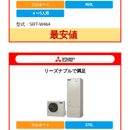
フルオート
460L
４〜5人用
型式：SRT-W464
最安値
リーズナブルで満足
フルオート
370L