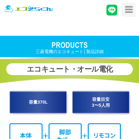
PRODUCTS
三菱電機のエコキュート│製品詳細
エコキュート・オール電化
容量目安
容量370L
3〜5人用