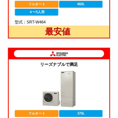
フルオート
460L
４〜5人用
型式：SRT-W464
最安値
リーズナブルで満足
フルオート
370L