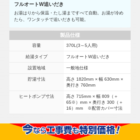
フルオートW追いだき
お湯はりから保温・たし湯まですべて自動。お湯が冷め
たら、ワンタッチで追いだきも可能。
製品仕様
容量
370L(3～5人用)
給湯タイプ
フルオートW追いだき
設置地域
一般地仕様
貯湯寸法
高さ 1820mm × 幅 630mm ×
奥行き 760mm
ヒートポンプ寸法
高さ 715mm × 幅 809（＋
65※）mm × 奥行き 300（＋
16）mm ※配管カバー寸法