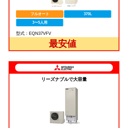
フルオート
370L
3〜5人用
型式：EQN37VFV
最安値
リーズナブルで大容量