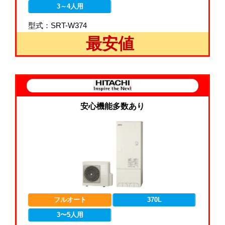
3～4人用
型式：SRT-W374
最安値
安心機能多数あり
フルオート
370L
3〜5人用