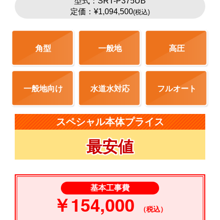
型式：SRT-P375UB
定価：¥1,094,500
(税込)
角型
一般地
高圧
一般地向け
水道水対応
フルオート
スペシャル本体プライス
最安値
基本工事費
￥154,000
（税込）