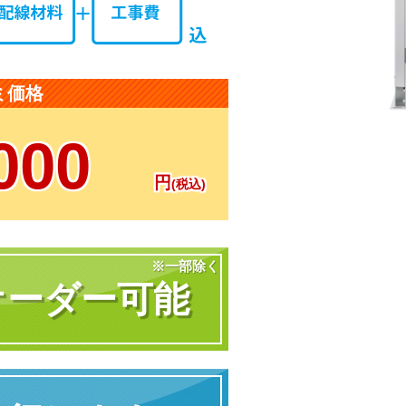
ミ価格
000
円
(税込)
※一部除く
オーダー可能