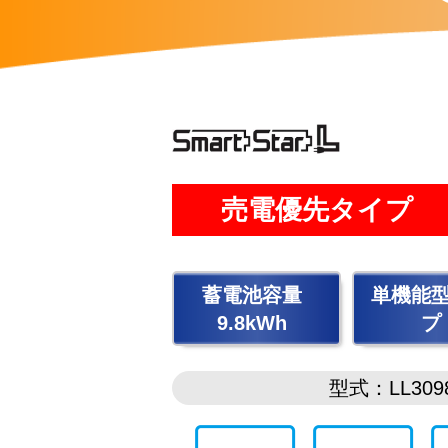
売電優先タイプ
蓄電池容量
単機能
9.8kWh
プ
型式：LL3098