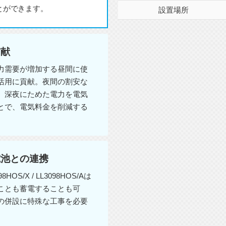
とができます。
設置場所
貢献
力需要が増加する昼間に使
活用に貢献。夜間の割安な
、深夜にためた電力を電気
とで、電気料金を削減する
電池との連携
/X / LL3098HOS/Aは
ことも蓄電することも可
の併設に特殊な工事を必要