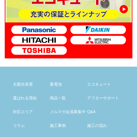
太陽光発電
蓄電池
エコキュート
選ばれる理由
商品一覧
アフター
サポート
対応エリア
メルマガ会員募集中
Q&A
コラム
施工事例
施工の流れ