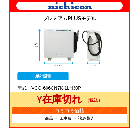
プレミアムPLUSモデル
屋外設置
型式：VCG-666CN7K-1LH30P
在庫切れ
¥
（税込）
コミコミ価格
商品 ＋ 工事費 ＋ 諸経費込