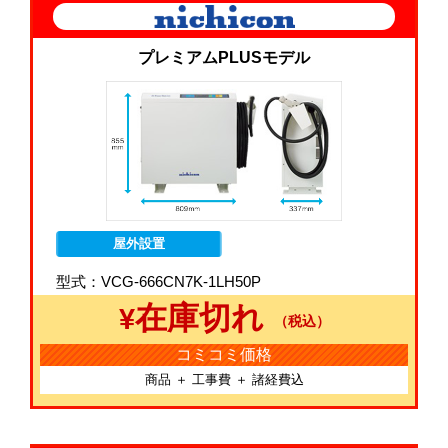
プレミアムPLUSモデル
屋外設置
型式：VCG-666CN7K-1LH50P
在庫切れ
¥
（税込）
コミコミ価格
商品 ＋ 工事費 ＋ 諸経費込