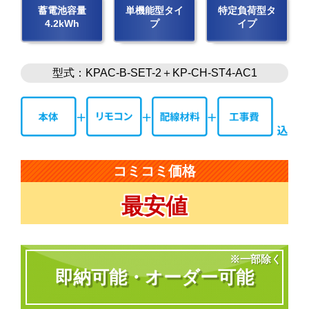
蓄電池容量
単機能型タイ
特定負荷型タ
4.2kWh
プ
イプ
型式：KPAC-B-SET-2＋KP-CH-ST4-AC1
コミコミ価格
最安値
※一部除く
即納可能・オーダー可能