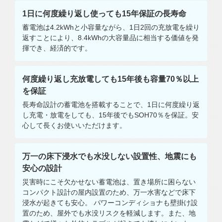
1日に何度繰り返し使っても15年保証の長寿命
蓄電池は4.2kWhと小容量ながら、1日2回の充放電を繰り
返すことにより、8.4kWhの大容量品に相当する価値を発
揮でき、経済的です。
何度繰り返し充放電しても15年後も容量70％以上
を保証
長寿命設計の蓄電池を搭載することで、1日に何度繰り返
し充電・放電をしても、15年後でもSOH70％を保証。安
心して長くお使いいただけます。
万一の床下浸水でも水没しない設置性、地震にも
安心の設計
災害時にこそ欠かせない蓄電池は、置き場所に困らない
コンパクト設計の屋内設置のため、万一水害などで床下
浸水が起きても安心。 パワーコンディショナも壁掛け設
置のため、屋外でも水没リスクを軽減します。また、地