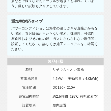
震などで様々な外的トラブルが起きても壊れにくいよ
う、厳しい試験もクリアしています。
重塩害対応タイプ
パワーコンディショナは海水の波しぶきが直接かからな
い場所、直射日光が当たらない場所、揮発性、可燃性、
腐食性およびその他の煙、ガスにさらされない場所等に
設置してください。詳しくは施工マニュアルをご確認く
ださい。
製品仕様
種類
リチウムイオン電池
蓄電池容量
4.2kWh（実効容量：4.0kWh)
電圧範囲
DC120～210V
充電回復時間
約2.5時間（25℃ 満充電まで）
設置場所
屋内設置