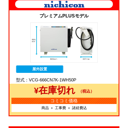
プレミアムPLUSモデル
屋外設置
型式：VCG-666CN7K-1WH50P
在庫切れ
¥
（税込）
コミコミ価格
商品 ＋ 工事費 ＋ 諸経費込