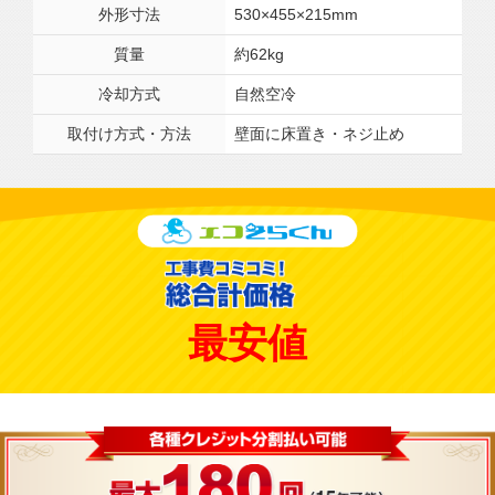
外形寸法
530×455×215mm
質量
約62kg
冷却方式
自然空冷
取付け方式・方法
壁面に床置き・ネジ止め
最安値