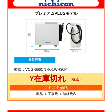
プレミアムPLUSモデル
屋外設置
型式：VCG-666CN7K-1WH30P
在庫切れ
¥
（税込）
コミコミ価格
商品 ＋ 工事費 ＋ 諸経費込