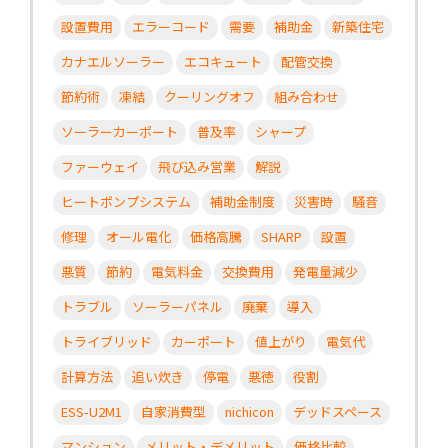
設置費用
エラーコード
需要
補助金
新築住宅
カナエルソーラー
エコキュート
配管交換
節約術
凍結
クーリングオフ
組み合わせ
ソーラーカーポート
普及率
シャープ
ファーウェイ
飛び込み営業
解説
ヒートポンプシステム
補助金制度
災害時
騒音
修理
オール電化
価格高騰
SHARP
設置
悪質
節約
電気料金
交換費用
発電量減少
トラブル
ソーラーパネル
廃棄
導入
トライブリッド
カーポート
値上がり
電気代
計算方法
追い炊き
停電
悪徳
役割
ESS-U2M1
自家消費型
nichicon
デッドスペース
マンション
メリット・デメリット
価格比較