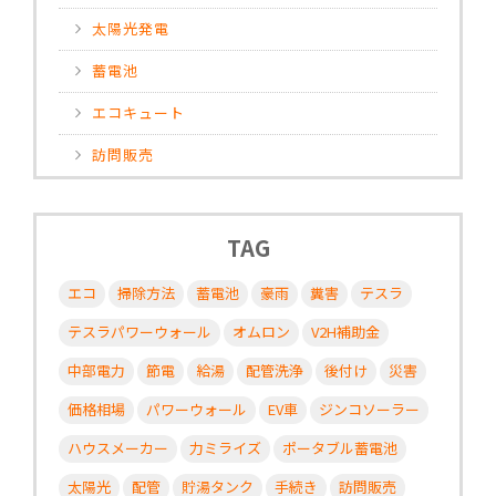
太陽光発電
蓄電池
エコキュート
訪問販売
TAG
エコ
掃除方法
蓄電池
豪雨
糞害
テスラ
テスラパワーウォール
オムロン
V2H補助金
中部電力
節電
給湯
配管洗浄
後付け
災害
価格相場
パワーウォール
EV車
ジンコソーラー
ハウスメーカー
力ミライズ
ポータブル蓄電池
太陽光
配管
貯湯タンク
手続き
訪問販売