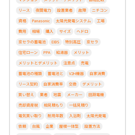
リース
夜間電力
設置業者
故障
ニチコン
資格
Panasonic
太陽光発電システム
工場
費用
相場
購入
サイズ
ヘドロ
京セラの蓄電池
EIBS
特別高圧
京セラ
住宅ローン
PPA
給湯器
メリット
メリットとデメリット
注意点
売電
蓄電池の種類
蓄電池と
V2H機器
自家消費
リース契約
自家消費率
交換
デメリット
買い替え
業者
地震
メーカー
田淵電機
売却資産税
相見積もり
一括見積り
電気買い取り
耐用年数
入浴剤
太陽光発電
依頼
台風
企業
屋根一体型
設置方法