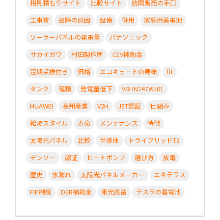
相見積もりサイト
比較サイト
訪問販売の手口
工事費
故障の原因
設備
併用
家庭用蓄電池
ソーラーパネルの発電量
パナソニック
サカイガワ
村田製作所
CEV補助金
定期点検付き
価格
エコキュートの寿命
fit
タンク
種類
発電量低下
VBHN247WJ01
HUAWEI
長州産業
V2H
JET認証
仕組み
給湯スタイル
寿命
メンテナンス
特徴
太陽光パネル
比較
半導体
トライブリッドT3
デンソー
認証
ヒートポンプ
選び方
放電
歴史
水漏れ
太陽光パネルメーカー
エネテラス
FIP制度
DER補助金
東光高岳
テスラの蓄電池