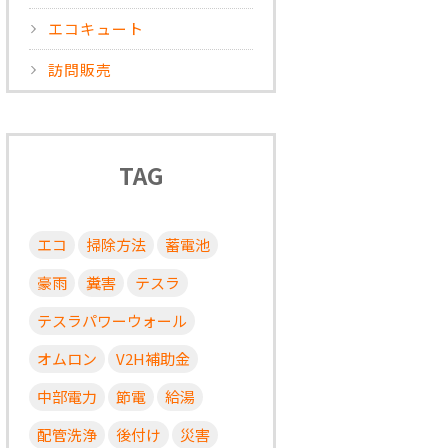
エコキュート
訪問販売
TAG
エコ
掃除方法
蓄電池
豪雨
糞害
テスラ
テスラパワーウォール
オムロン
V2H補助金
中部電力
節電
給湯
配管洗浄
後付け
災害