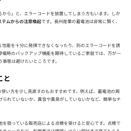
？
るから」と、エラーコードを放置してしまう方もいます。しか
ステムからの注意喚起
です。長州産業の蓄電池は非常に賢く、
。
る性能を十分に発揮できなくなったり、別のエラーコードを誘
停電時のバックアップ機能を期待しているご家庭では、万が一
う事態は避けたいところです。
こと
日頃の使い方を少し見直すのもおすすめです。例えば、蓄電池の周
げられていないか、異音や異臭がしていないかなど、簡単なチ
池を扱っている販売店による点検を受けると安心です。点検で
のチェックなど、利用者では確認しづらい部分まで見てもらえ