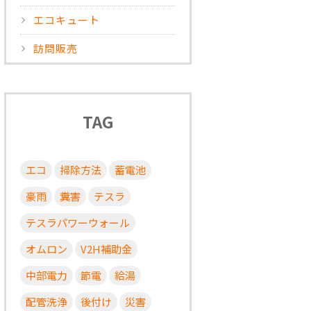
エコキュート
訪問販売
TAG
エコ
掃除方法
蓄電池
豪雨
糞害
テスラ
テスラパワーウォール
オムロン
V2H補助金
中部電力
節電
給湯
配管洗浄
後付け
災害