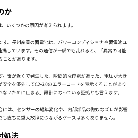
のか
には、いくつかの原因が考えられます。
です。長州産業の蓄電池は、パワーコンディショナや蓄電池ユ
も連携しています。その通信が一瞬でも乱れると、「異常の可能
ることがあります。
す。雷が近くで発生した、瞬間的な停電があった、電圧が大き
安全を優先してC2-3.0のエラーコードを表示することがあり
れないために止まる」設計になっている証拠とも言えます。
合には、
センサーの経年変化
や、内部部品の微妙なズレが影響
でも直ちに重大故障につながるケースは多くありません。
対処法