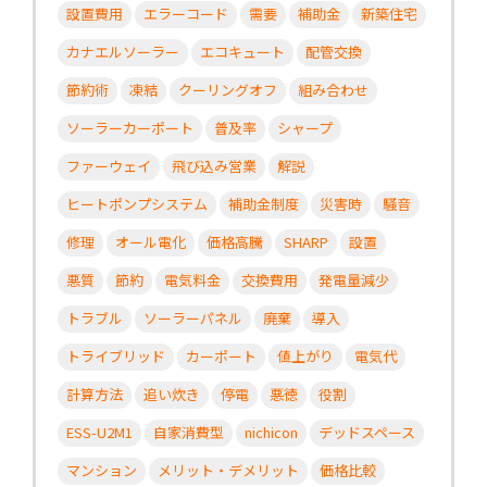
設置費用
エラーコード
需要
補助金
新築住宅
カナエルソーラー
エコキュート
配管交換
節約術
凍結
クーリングオフ
組み合わせ
ソーラーカーポート
普及率
シャープ
ファーウェイ
飛び込み営業
解説
ヒートポンプシステム
補助金制度
災害時
騒音
修理
オール電化
価格高騰
SHARP
設置
悪質
節約
電気料金
交換費用
発電量減少
トラブル
ソーラーパネル
廃棄
導入
トライブリッド
カーポート
値上がり
電気代
計算方法
追い炊き
停電
悪徳
役割
ESS-U2M1
自家消費型
nichicon
デッドスペース
マンション
メリット・デメリット
価格比較