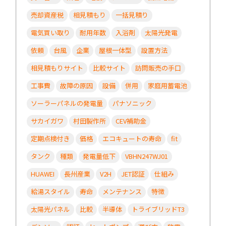
売却資産税
相見積もり
一括見積り
電気買い取り
耐用年数
入浴剤
太陽光発電
依頼
台風
企業
屋根一体型
設置方法
相見積もりサイト
比較サイト
訪問販売の手口
工事費
故障の原因
設備
併用
家庭用蓄電池
ソーラーパネルの発電量
パナソニック
サカイガワ
村田製作所
CEV補助金
定期点検付き
価格
エコキュートの寿命
fit
タンク
種類
発電量低下
VBHN247WJ01
HUAWEI
長州産業
V2H
JET認証
仕組み
給湯スタイル
寿命
メンテナンス
特徴
太陽光パネル
比較
半導体
トライブリッドT3