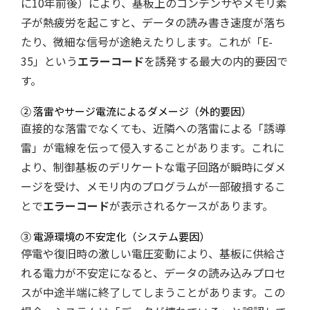
に10年前後）により、基板上のコンデンサやメモリ素
子が熱疲労を起こすと、データの読み書き速度が落ち
たり、微細な信号が途絶えたりします。これが「E-
35」という
エラーコード
を誘発する最大の内的要因で
す。
② 落雷やサージ電流によるダメージ（外的要因）
直接的な落雷でなくても、近隣への落雷による「誘導
雷」が電線を伝って侵入することがあります。これに
より、制御基板のデリケートな電子回路が瞬時にダメ
ージを受け、メモリ内のプログラムが一部破損するこ
とで
エラーコード
が表示されるケースがあります。
③ 電源環境の不安定化（システム要因）
停電や復旧時の激しい電圧変動により、基板に供給さ
れる電力が不安定になると、データの読み込みプロセ
スが中途半端に終了してしまうことがあります。この