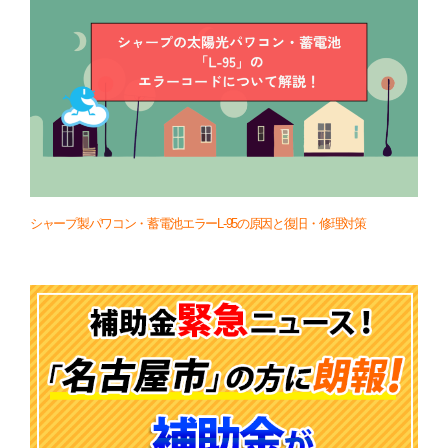
シャープ製パワコン・蓄電池エラーL-95の原因と復旧・修理対策