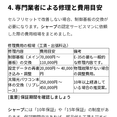
4. 専門業者による修理と費用目安
セルフリセットで改善しない場合、制御基板の交換が
必要になります。
シャープ
の認定サービスマンに依頼
した際の費用相場をまとめました。
修理費用の相場（工賃・出張料込）
修理内容
費用目安
備考
制御基板（メイン
70,000円 〜
E-35の最も一般的
基板）の交換
110,000円
な修理内容です。
設定データの再書
20,000円 〜 40,000
物理故障がない場合
き込み・調整
円
の調整費用。
太陽光パワコン本
250,000円 〜
10年以上経過して
体の交換（リプレ
450,000円
いる場合の推奨案。
ース）
[重要] 保証期間を確認しましょう
シャープ
には「10年保証」や「15年保証」の制度があ
ります。保証期間内であれば、部品代も工賃も**すべ