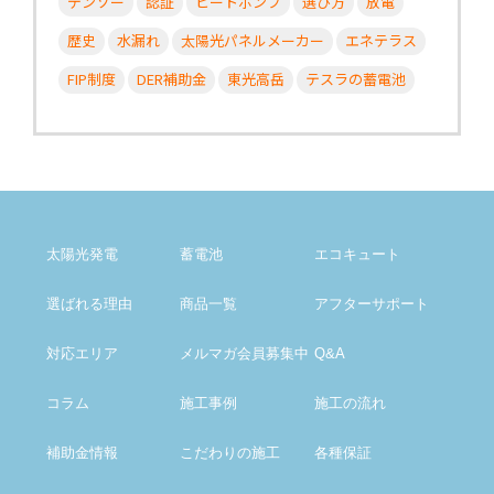
デンソー
認証
ヒートポンプ
選び方
放電
歴史
水漏れ
太陽光パネルメーカー
エネテラス
FIP制度
DER補助金
東光高岳
テスラの蓄電池
太陽光発電
蓄電池
エコキュート
選ばれる理由
商品一覧
アフター
サポート
対応エリア
メルマガ会員募集中
Q&A
コラム
施工事例
施工の流れ
補助金情報
こだわりの施工
各種保証