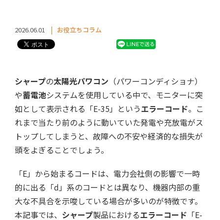
2026.06.01
お役立ちコラム
シャープ
の
太陽光パワコン
（パワーコンディショナ）
や
蓄電池
システムを使用している中で、モニターに突
如として表示される「E-35」という
エラーコード
。こ
れまで当たり前のように動いていた発電や充放電がス
トップしてしまうと、故障への不安や経済的な損失が
頭をよぎることでしょう。
「E」から始まるコードは、電力会社側の影響で一時
的に出る「d」系のコードとは異なり、機器内部の重
大な不具合を示唆している場合が多いのが特徴です。
本記事では、
シャープ
製品における
エラーコード
「E-