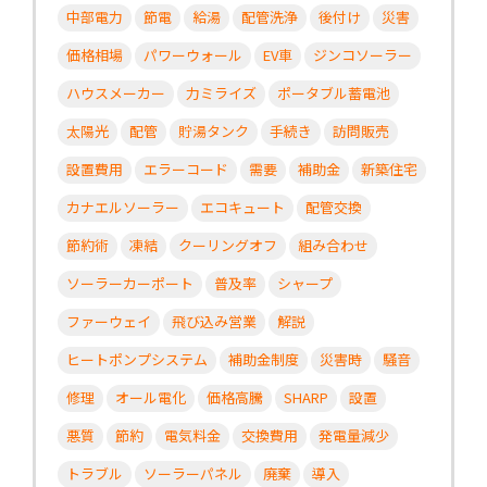
中部電力
節電
給湯
配管洗浄
後付け
災害
価格相場
パワーウォール
EV車
ジンコソーラー
ハウスメーカー
力ミライズ
ポータブル蓄電池
太陽光
配管
貯湯タンク
手続き
訪問販売
設置費用
エラーコード
需要
補助金
新築住宅
カナエルソーラー
エコキュート
配管交換
節約術
凍結
クーリングオフ
組み合わせ
ソーラーカーポート
普及率
シャープ
ファーウェイ
飛び込み営業
解説
ヒートポンプシステム
補助金制度
災害時
騒音
修理
オール電化
価格高騰
SHARP
設置
悪質
節約
電気料金
交換費用
発電量減少
トラブル
ソーラーパネル
廃棄
導入