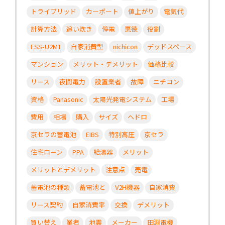
トライブリッド
カーポート
値上がり
電気代
計算方法
追い炊き
停電
悪徳
役割
ESS-U2M1
自家消費型
nichicon
デッドスペース
マンション
メリット・デメリット
価格比較
リース
夜間電力
設置業者
故障
ニチコン
資格
Panasonic
太陽光発電システム
工場
費用
相場
購入
サイズ
ヘドロ
京セラの蓄電池
EIBS
特別高圧
京セラ
住宅ローン
PPA
給湯器
メリット
メリットとデメリット
注意点
売電
蓄電池の種類
蓄電池と
V2H機器
自家消費
リース契約
自家消費率
交換
デメリット
買い替え
業者
地震
メーカー
田淵電機