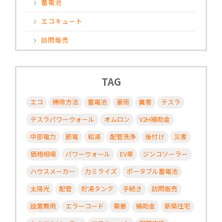
蓄電池
エコキュート
訪問販売
TAG
エコ
掃除方法
蓄電池
豪雨
糞害
テスラ
テスラパワーウォール
オムロン
V2H補助金
中部電力
節電
給湯
配管洗浄
後付け
災害
価格相場
パワーウォール
EV車
ジンコソーラー
ハウスメーカー
力ミライズ
ポータブル蓄電池
太陽光
配管
貯湯タンク
手続き
訪問販売
設置費用
エラーコード
需要
補助金
新築住宅