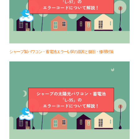
シャープ製パワコン・蓄電池エラーL-97の原因と復旧・修理対策