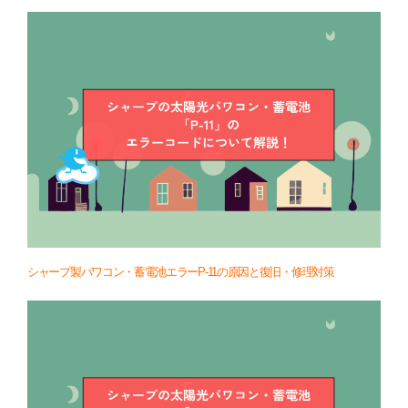
シャープ製パワコン・蓄電池エラーP-11の原因と復旧・修理対策