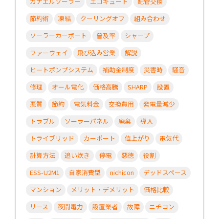
カナエルソーラー
エコキュート
配管交換
節約術
凍結
クーリングオフ
組み合わせ
ソーラーカーポート
普及率
シャープ
ファーウェイ
飛び込み営業
解説
ヒートポンプシステム
補助金制度
災害時
騒音
修理
オール電化
価格高騰
SHARP
設置
悪質
節約
電気料金
交換費用
発電量減少
トラブル
ソーラーパネル
廃棄
導入
トライブリッド
カーポート
値上がり
電気代
計算方法
追い炊き
停電
悪徳
役割
ESS-U2M1
自家消費型
nichicon
デッドスペース
マンション
メリット・デメリット
価格比較
リース
夜間電力
設置業者
故障
ニチコン