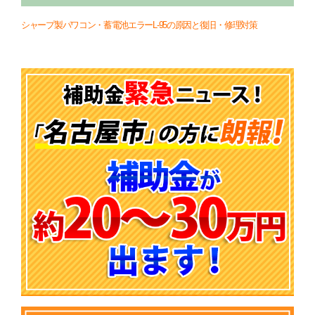
シャープ製パワコン・蓄電池エラーL-95の原因と復旧・修理対策