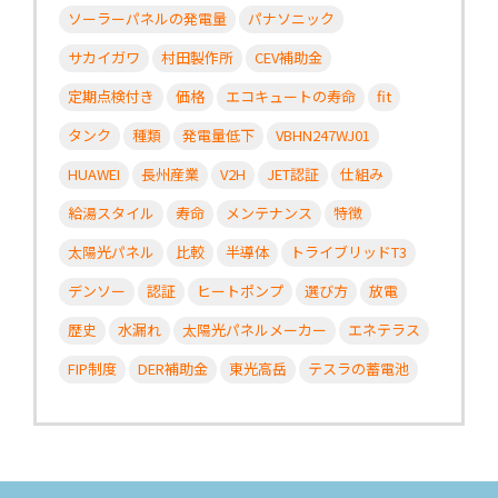
ソーラーパネルの発電量
パナソニック
サカイガワ
村田製作所
CEV補助金
定期点検付き
価格
エコキュートの寿命
fit
タンク
種類
発電量低下
VBHN247WJ01
HUAWEI
長州産業
V2H
JET認証
仕組み
給湯スタイル
寿命
メンテナンス
特徴
太陽光パネル
比較
半導体
トライブリッドT3
デンソー
認証
ヒートポンプ
選び方
放電
歴史
水漏れ
太陽光パネルメーカー
エネテラス
FIP制度
DER補助金
東光高岳
テスラの蓄電池