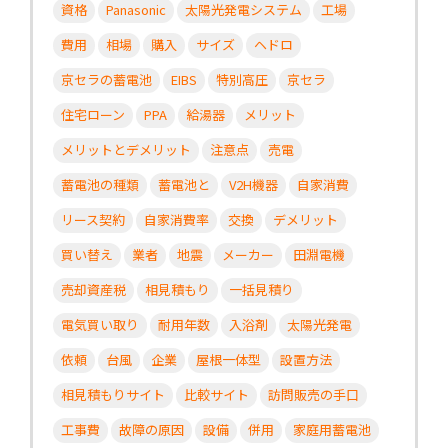
資格
Panasonic
太陽光発電システム
工場
費用
相場
購入
サイズ
ヘドロ
京セラの蓄電池
EIBS
特別高圧
京セラ
住宅ローン
PPA
給湯器
メリット
メリットとデメリット
注意点
売電
蓄電池の種類
蓄電池と
V2H機器
自家消費
リース契約
自家消費率
交換
デメリット
買い替え
業者
地震
メーカー
田淵電機
売却資産税
相見積もり
一括見積り
電気買い取り
耐用年数
入浴剤
太陽光発電
依頼
台風
企業
屋根一体型
設置方法
相見積もりサイト
比較サイト
訪問販売の手口
工事費
故障の原因
設備
併用
家庭用蓄電池