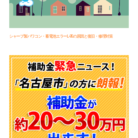
シャープ製パワコン・蓄電池エラーL-95の原因と復旧・修理対策