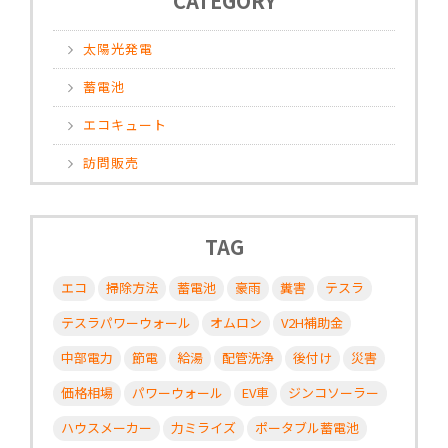
CATEGORY
太陽光発電
蓄電池
エコキュート
訪問販売
TAG
エコ
掃除方法
蓄電池
豪雨
糞害
テスラ
テスラパワーウォール
オムロン
V2H補助金
中部電力
節電
給湯
配管洗浄
後付け
災害
価格相場
パワーウォール
EV車
ジンコソーラー
ハウスメーカー
力ミライズ
ポータブル蓄電池