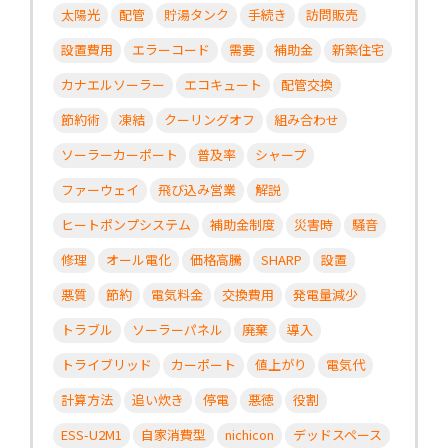
太陽光
配管
貯湯タンク
手続き
訪問販売
設置費用
エラーコード
需要
補助金
新築住宅
カナエルソーラー
エコキュート
配管交換
節約術
凍結
クーリングオフ
組み合わせ
ソーラーカーポート
普及率
シャープ
ファーウェイ
飛び込み営業
解説
ヒートポンプシステム
補助金制度
災害時
騒音
修理
オール電化
価格高騰
SHARP
設置
悪質
節約
電気料金
交換費用
発電量減少
トラブル
ソーラーパネル
廃棄
導入
トライブリッド
カーポート
値上がり
電気代
計算方法
追い炊き
停電
悪徳
役割
ESS-U2M1
自家消費型
nichicon
デッドスペース