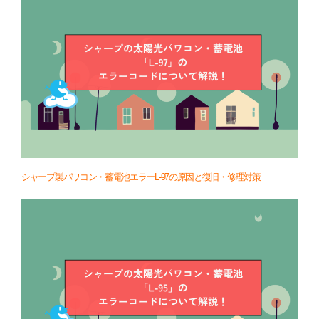
シャープ製パワコン・蓄電池エラーL-97の原因と復旧・修理対策