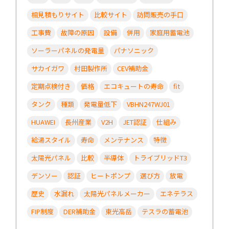
相見積もりサイト
比較サイト
訪問販売の手口
工事費
故障の原因
設備
併用
家庭用蓄電池
ソーラーパネルの発電量
パナソニック
サカイガワ
村田製作所
CEV補助金
定期点検付き
価格
エコキュートの寿命
fit
タンク
種類
発電量低下
VBHN247WJ01
HUAWEI
長州産業
V2H
JET認証
仕組み
給湯スタイル
寿命
メンテナンス
特徴
太陽光パネル
比較
半導体
トライブリッドT3
デンソー
認証
ヒートポンプ
選び方
放電
歴史
水漏れ
太陽光パネルメーカー
エネテラス
FIP制度
DER補助金
東光高岳
テスラの蓄電池