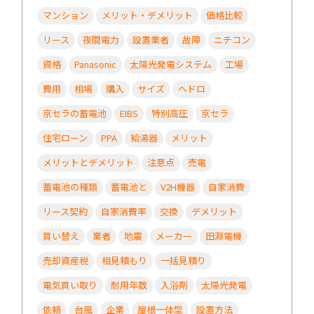
マンション
メリット・デメリット
価格比較
リース
夜間電力
設置業者
故障
ニチコン
資格
Panasonic
太陽光発電システム
工場
費用
相場
購入
サイズ
ヘドロ
京セラの蓄電池
EIBS
特別高圧
京セラ
住宅ローン
PPA
給湯器
メリット
メリットとデメリット
注意点
売電
蓄電池の種類
蓄電池と
V2H機器
自家消費
リース契約
自家消費率
交換
デメリット
買い替え
業者
地震
メーカー
田淵電機
売却資産税
相見積もり
一括見積り
電気買い取り
耐用年数
入浴剤
太陽光発電
依頼
台風
企業
屋根一体型
設置方法