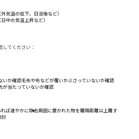
（外気温の低下、日没後など）
（日中の気温上昇など）
認してください：
ないか確認
毛布や布などが覆いかぶさっていないか確認
光が当たっていないか確認
あれば速やかに除去
周囲に置かれた物を離隔距離以上離す
検討