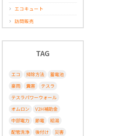
エコキュート
訪問販売
TAG
エコ
掃除方法
蓄電池
豪雨
糞害
テスラ
テスラパワーウォール
オムロン
V2H補助金
中部電力
節電
給湯
配管洗浄
後付け
災害