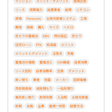
マンション
メリット・デメリット
価格比較
リース
夜間電力
設置業者
故障
ニチコン
資格
Panasonic
太陽光発電システム
工場
費用
相場
購入
サイズ
ヘドロ
京セラの蓄電池
EIBS
特別高圧
京セラ
住宅ローン
PPA
給湯器
メリット
メリットとデメリット
注意点
売電
蓄電池の種類
蓄電池と
V2H機器
自家消費
リース契約
自家消費率
交換
デメリット
買い替え
業者
地震
メーカー
田淵電機
売却資産税
相見積もり
一括見積り
電気買い取り
耐用年数
入浴剤
太陽光発電
依頼
台風
企業
屋根一体型
設置方法