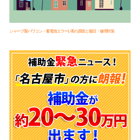
シャープ製パワコン・蓄電池エラーL-95の原因と復旧・修理対策