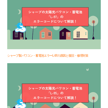
シャープ製パワコン・蓄電池エラーL-97の原因と復旧・修理対策