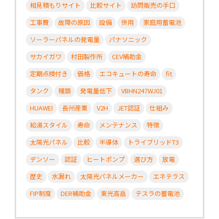
相見積もりサイト
比較サイト
訪問販売の手口
工事費
故障の原因
設備
併用
家庭用蓄電池
ソーラーパネルの発電量
パナソニック
サカイガワ
村田製作所
CEV補助金
定期点検付き
価格
エコキュートの寿命
fit
タンク
種類
発電量低下
VBHN247WJ01
HUAWEI
長州産業
V2H
JET認証
仕組み
給湯スタイル
寿命
メンテナンス
特徴
太陽光パネル
比較
半導体
トライブリッドT3
デンソー
認証
ヒートポンプ
選び方
放電
歴史
水漏れ
太陽光パネルメーカー
エネテラス
FIP制度
DER補助金
東光高岳
テスラの蓄電池