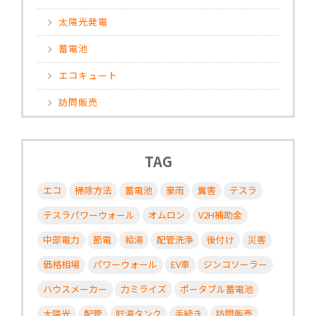
太陽光発電
蓄電池
エコキュート
訪問販売
TAG
エコ
掃除方法
蓄電池
豪雨
糞害
テスラ
テスラパワーウォール
オムロン
V2H補助金
中部電力
節電
給湯
配管洗浄
後付け
災害
価格相場
パワーウォール
EV車
ジンコソーラー
ハウスメーカー
力ミライズ
ポータブル蓄電池
太陽光
配管
貯湯タンク
手続き
訪問販売