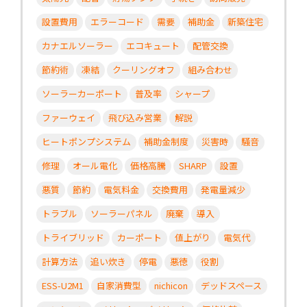
設置費用
エラーコード
需要
補助金
新築住宅
カナエルソーラー
エコキュート
配管交換
節約術
凍結
クーリングオフ
組み合わせ
ソーラーカーポート
普及率
シャープ
ファーウェイ
飛び込み営業
解説
ヒートポンプシステム
補助金制度
災害時
騒音
修理
オール電化
価格高騰
SHARP
設置
悪質
節約
電気料金
交換費用
発電量減少
トラブル
ソーラーパネル
廃棄
導入
トライブリッド
カーポート
値上がり
電気代
計算方法
追い炊き
停電
悪徳
役割
ESS-U2M1
自家消費型
nichicon
デッドスペース