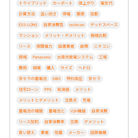
トライブリッド
カーポート
値上がり
電気代
計算方法
追い炊き
停電
悪徳
役割
ESS-U2M1
自家消費型
nichicon
デッドスペース
マンション
メリット・デメリット
価格比較
リース
夜間電力
設置業者
故障
ニチコン
資格
Panasonic
太陽光発電システム
工場
費用
相場
購入
サイズ
ヘドロ
京セラの蓄電池
EIBS
特別高圧
京セラ
住宅ローン
PPA
給湯器
メリット
メリットとデメリット
注意点
売電
蓄電池の種類
蓄電池と
V2H機器
自家消費
リース契約
自家消費率
交換
デメリット
買い替え
業者
地震
メーカー
田淵電機