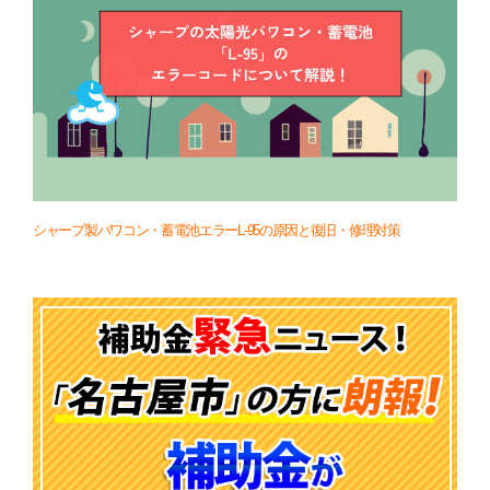
シャープ製パワコン・蓄電池エラーL-95の原因と復旧・修理対策