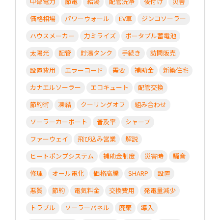
中部電力
節電
給湯
配管洗浄
後付け
災害
価格相場
パワーウォール
EV車
ジンコソーラー
ハウスメーカー
力ミライズ
ポータブル蓄電池
太陽光
配管
貯湯タンク
手続き
訪問販売
設置費用
エラーコード
需要
補助金
新築住宅
カナエルソーラー
エコキュート
配管交換
節約術
凍結
クーリングオフ
組み合わせ
ソーラーカーポート
普及率
シャープ
ファーウェイ
飛び込み営業
解説
ヒートポンプシステム
補助金制度
災害時
騒音
修理
オール電化
価格高騰
SHARP
設置
悪質
節約
電気料金
交換費用
発電量減少
トラブル
ソーラーパネル
廃棄
導入