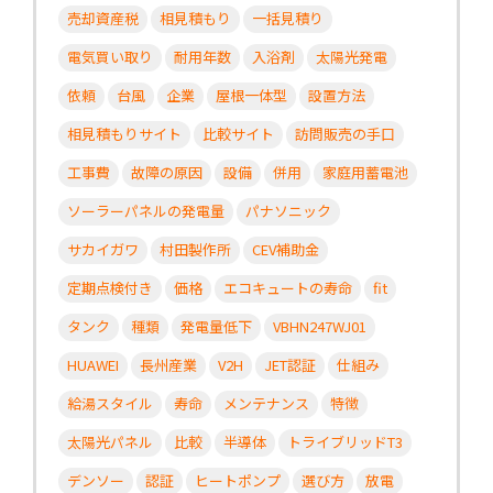
売却資産税
相見積もり
一括見積り
電気買い取り
耐用年数
入浴剤
太陽光発電
依頼
台風
企業
屋根一体型
設置方法
相見積もりサイト
比較サイト
訪問販売の手口
工事費
故障の原因
設備
併用
家庭用蓄電池
ソーラーパネルの発電量
パナソニック
サカイガワ
村田製作所
CEV補助金
定期点検付き
価格
エコキュートの寿命
fit
タンク
種類
発電量低下
VBHN247WJ01
HUAWEI
長州産業
V2H
JET認証
仕組み
給湯スタイル
寿命
メンテナンス
特徴
太陽光パネル
比較
半導体
トライブリッドT3
デンソー
認証
ヒートポンプ
選び方
放電