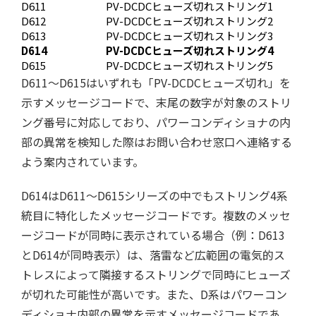
D611
PV-DCDCヒューズ切れ
ストリング1
D612
PV-DCDCヒューズ切れ
ストリング2
D613
PV-DCDCヒューズ切れ
ストリング3
D614
PV-DCDCヒューズ切れ
ストリング4
D615
PV-DCDCヒューズ切れ
ストリング5
D611〜D615はいずれも「PV-DCDCヒューズ切れ」を
示すメッセージコードで、末尾の数字が対象のストリ
ング番号に対応しており、パワーコンディショナの内
部の異常を検知した際はお問い合わせ窓口へ連絡する
よう案内されています。
D614はD611〜D615シリーズの中でもストリング4系
統目に特化したメッセージコードです。複数のメッセ
ージコードが同時に表示されている場合（例：D613
とD614が同時表示）は、落雷など広範囲の電気的ス
トレスによって隣接するストリングで同時にヒューズ
が切れた可能性が高いです。また、D系はパワーコン
ディショナ内部の異常を示すメッセージコードであ