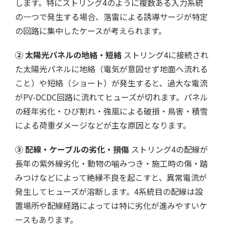
します。特にストリング4のように複数ある入力系統
の一つで発生する場合、落雷による誘導サージが特定
の回路に集中したケースが考えられます。
② 太陽光パネルの地絡・短絡
ストリング4に接続され
た太陽光パネルに地絡（電気が意図せず地面へ流れる
こと）や短絡（ショート）が発生すると、過大な電流
がPV-DCDC回路に流れてヒューズが切れます。パネル
の経年劣化・ひび割れ・強風による破損・鳥害・積雪
による荷重ダメージなどが主な原因となります。
③ 配線・ケーブルの劣化・損傷
ストリング4の配線が
長年の紫外線劣化・動物の噛みつき・施工時の傷・踏
みつけなどによって絶縁不良を起こすと、異常電流が
発生してヒューズが溶断します。4系統目の配線は設
置場所や配線経路によっては特に劣化が進みやすいケ
ースもあります。