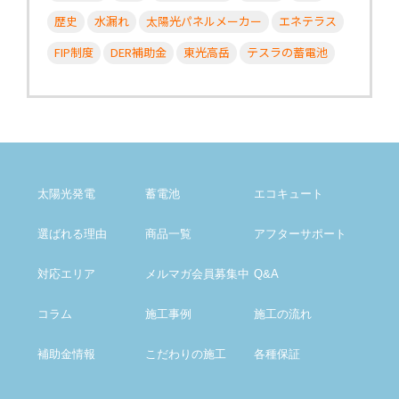
歴史
水漏れ
太陽光パネルメーカー
エネテラス
FIP制度
DER補助金
東光高岳
テスラの蓄電池
太陽光発電
蓄電池
エコキュート
選ばれる理由
商品一覧
アフター
サポート
対応エリア
メルマガ会員募集中
Q&A
コラム
施工事例
施工の流れ
補助金情報
こだわりの施工
各種保証