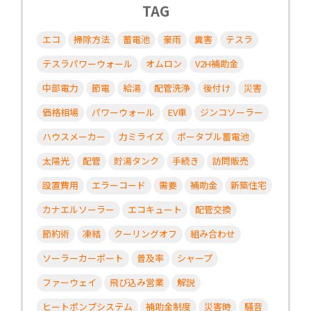
TAG
エコ
掃除方法
蓄電池
豪雨
糞害
テスラ
テスラパワーウォール
オムロン
V2H補助金
中部電力
節電
給湯
配管洗浄
後付け
災害
価格相場
パワーウォール
EV車
ジンコソーラー
ハウスメーカー
力ミライズ
ポータブル蓄電池
太陽光
配管
貯湯タンク
手続き
訪問販売
設置費用
エラーコード
需要
補助金
新築住宅
カナエルソーラー
エコキュート
配管交換
節約術
凍結
クーリングオフ
組み合わせ
ソーラーカーポート
普及率
シャープ
ファーウェイ
飛び込み営業
解説
ヒートポンプシステム
補助金制度
災害時
騒音