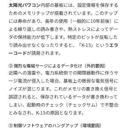
太陽光パワコン
内部の基板には、設定情報を保存する
ためのメモリチップが搭載されています。このチップ
には寿命があり、長年の使用（一般的に10年前後）に
よる繰り返しの読み書きや、熱ストレスによってデー
タの保持能力が低下します。特定のビットが反転した
り読み出せなくなったりすると、「K-15」という
エラ
ーコード
が誘発されます。
② 強烈な電磁サージによるデータ化け（外的要因）
近隣への落雷や、電力系統側での開閉器動作に伴うサ
ージ電流が侵入した場合、基板上の微弱な電気信号に
ノイズが混じります。これがメモリの書き換え信号と
誤認されると、保存されているデータが書き換わって
しまい、起動時のチェック（チェックサム）で不整合
とみなされ、K-15の原因となります。
③ 制御ソフトウェアのハングアップ（環境要因）