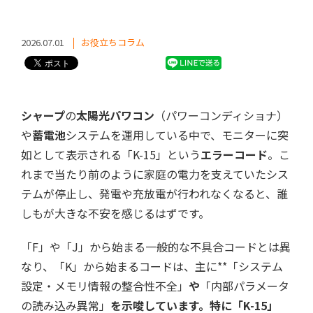
2026.07.01
お役立ちコラム
シャープ
の
太陽光パワコン
（パワーコンディショナ）
や
蓄電池
システムを運用している中で、モニターに突
如として表示される「K-15」という
エラーコード
。こ
れまで当たり前のように家庭の電力を支えていたシス
テムが停止し、発電や充放電が行われなくなると、誰
しもが大きな不安を感じるはずです。
「F」や「J」から始まる一般的な不具合コードとは異
なり、「K」から始まるコードは、主に**「システム
設定・メモリ情報の整合性不全」
や
「内部パラメータ
の読み込み異常」
を示唆しています。特に「K-15」