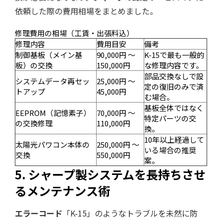
依頼した際の費用相場をまとめました。
修理費用の相場（工賃・出張料込）
修理内容
費用目安
備考
制御基板（メイン基
90,000円 〜
K-15で最も一般的
板）の交換
150,000円
な修理内容です。
部品交換なしで設
システムデータ再セッ
25,000円 〜
定の復旧のみで済
トアップ
45,000円
む場合。
基板全体ではなく
EEPROM（記憶素子）
70,000円 〜
特定パーツの交
の交換修理
110,000円
換。
10年以上経過して
太陽光パワコン本体の
250,000円 〜
いる場合の推奨
交換
550,000円
案。
5. シャープ製システムを長持ちさせ
るメンテナンス術
エラーコード
「K-15」のようなトラブルを未然に防