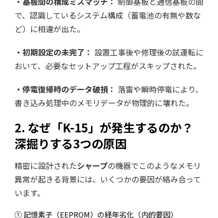
・基板間の構成ミスマッチ：
制御基板と通信基板の間
で、認識しているシステム構成（蓄電池の有無や数な
ど）に相違が出た。
・初期設定の未完了：
設置工事後や修理後の試運転に
おいて、必要なセットアップ工程がスキップされた。
・停電復帰時のデータ破損：
落雷や瞬時停電により、
書き込み処理中のメモリデータが物理的に壊れた。
2. なぜ「K-15」が発生するのか？
深掘りする3つの原因
精密に設計された
シャープ
の機器でこのようなメモリ
異常が起きる背景には、いくつかの要因が絡み合って
います。
① 記憶素子（EEPROM）の経年劣化（内的要因）