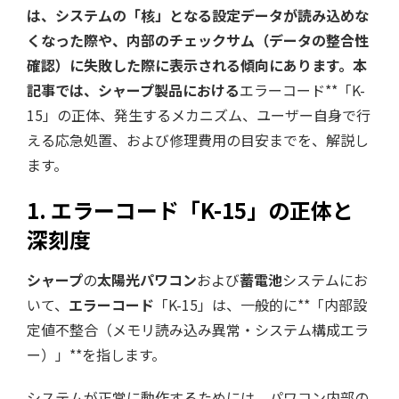
は、システムの「核」となる設定データが読み込めな
くなった際や、内部のチェックサム（データの整合性
確認）に失敗した際に表示される傾向にあります。本
記事では、シャープ製品における
エラーコード**「K-
15」の正体、発生するメカニズム、ユーザー自身で行
える応急処置、および修理費用の目安までを、解説し
ます。
1. エラーコード「K-15」の正体と
深刻度
シャープ
の
太陽光パワコン
および
蓄電池
システムにお
いて、
エラーコード
「K-15」は、一般的に**「内部設
定値不整合（メモリ読み込み異常・システム構成エラ
ー）」**を指します。
システムが正常に動作するためには、パワコン内部の