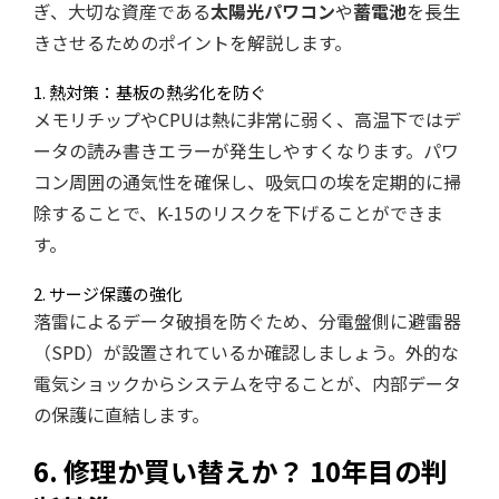
ぎ、大切な資産である
太陽光パワコン
や
蓄電池
を長生
きさせるためのポイントを解説します。
1. 熱対策：基板の熱劣化を防ぐ
メモリチップやCPUは熱に非常に弱く、高温下ではデ
ータの読み書きエラーが発生しやすくなります。パワ
コン周囲の通気性を確保し、吸気口の埃を定期的に掃
除することで、K-15のリスクを下げることができま
す。
2. サージ保護の強化
落雷によるデータ破損を防ぐため、分電盤側に避雷器
（SPD）が設置されているか確認しましょう。外的な
電気ショックからシステムを守ることが、内部データ
の保護に直結します。
6. 修理か買い替えか？ 10年目の判