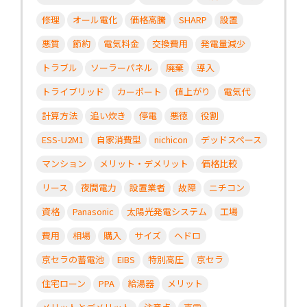
修理
オール電化
価格高騰
SHARP
設置
悪質
節約
電気料金
交換費用
発電量減少
トラブル
ソーラーパネル
廃棄
導入
トライブリッド
カーポート
値上がり
電気代
計算方法
追い炊き
停電
悪徳
役割
ESS-U2M1
自家消費型
nichicon
デッドスペース
マンション
メリット・デメリット
価格比較
リース
夜間電力
設置業者
故障
ニチコン
資格
Panasonic
太陽光発電システム
工場
費用
相場
購入
サイズ
ヘドロ
京セラの蓄電池
EIBS
特別高圧
京セラ
住宅ローン
PPA
給湯器
メリット