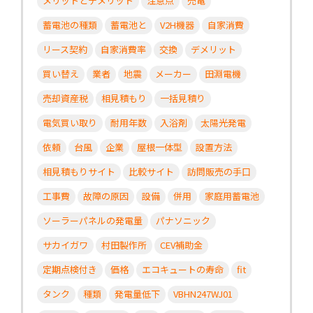
メリットとデメリット
注意点
売電
蓄電池の種類
蓄電池と
V2H機器
自家消費
リース契約
自家消費率
交換
デメリット
買い替え
業者
地震
メーカー
田淵電機
売却資産税
相見積もり
一括見積り
電気買い取り
耐用年数
入浴剤
太陽光発電
依頼
台風
企業
屋根一体型
設置方法
相見積もりサイト
比較サイト
訪問販売の手口
工事費
故障の原因
設備
併用
家庭用蓄電池
ソーラーパネルの発電量
パナソニック
サカイガワ
村田製作所
CEV補助金
定期点検付き
価格
エコキュートの寿命
fit
タンク
種類
発電量低下
VBHN247WJ01