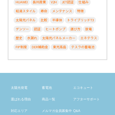
HUAWEI
長州産業
V2H
JET認証
仕組み
給湯スタイル
寿命
メンテナンス
特徴
太陽光パネル
比較
半導体
トライブリッドT3
デンソー
認証
ヒートポンプ
選び方
放電
歴史
水漏れ
太陽光パネルメーカー
エネテラス
FIP制度
DER補助金
東光高岳
テスラの蓄電池
太陽光発電
蓄電池
エコキュート
選ばれる理由
商品一覧
アフター
サポート
対応エリア
メルマガ会員募集中
Q&A