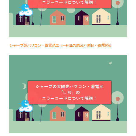
シャープ製パワコン・蓄電池エラーP-11の原因と復旧・修理対策