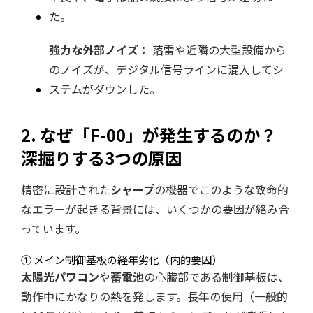
た。
強力な外部ノイズ：
落雷や近隣の大型設備から
のノイズが、デジタル信号ラインに混入してシ
ステムがダウンした。
2. なぜ「F-00」が発生するのか？
深掘りする3つの原因
精密に設計された
シャープ
の機器でこのような致命的
なエラーが起きる背景には、いくつかの要因が絡み合
っています。
① メイン制御基板の経年劣化（内的要因）
太陽光パワコン
や
蓄電池
の心臓部である制御基板は、
動作中にかなりの熱を発します。長年の使用（一般的