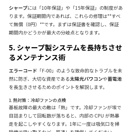
シャープ
には「10年保証」や「15年保証」の制度があ
ります。保証期間内であれば、これらの修理は**すべ
て無償（0円）**です。まずは保証書を確認し、保証
期間内かどうかが最大の分岐点となります。
5. シャープ製システムを長持ちさせ
るメンテナンス術
エラーコード
「F-00」のような致命的なトラブルを未
然に防ぎ、大切な資産である
太陽光パワコン
や
蓄電池
を長生きさせるためのポイントを解説します。
1. 熱対策：冷却ファンの点検
基板故障の最大の敵は「熱」です。冷却ファンが埃で
目詰まりして回転数が落ちると、内部の CPU が熱暴
走を起こしやすくなります。1年に一度は吸気口を掃