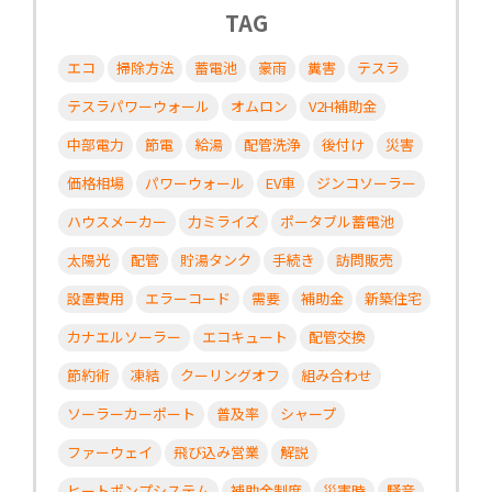
TAG
エコ
掃除方法
蓄電池
豪雨
糞害
テスラ
テスラパワーウォール
オムロン
V2H補助金
中部電力
節電
給湯
配管洗浄
後付け
災害
価格相場
パワーウォール
EV車
ジンコソーラー
ハウスメーカー
力ミライズ
ポータブル蓄電池
太陽光
配管
貯湯タンク
手続き
訪問販売
設置費用
エラーコード
需要
補助金
新築住宅
カナエルソーラー
エコキュート
配管交換
節約術
凍結
クーリングオフ
組み合わせ
ソーラーカーポート
普及率
シャープ
ファーウェイ
飛び込み営業
解説
ヒートポンプシステム
補助金制度
災害時
騒音