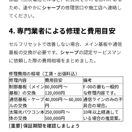
ため、速やかに
シャープ
の修理窓口や施工店へ連絡し
てください。
4. 専門業者による修理と費用目安
セルフリセットで改善しない場合、メイン基板や通信
基板の交換が必要です。
シャープ
の認定サービスマン
に依頼した際の費用相場をまとめました。
修理費用の相場（工賃・出張料込）
修理内容
費用目安
備考
制御基板（メイン
80,000円 〜
F-00の最も一般的
基板）の交換
120,000円
な修理内容です。
通信基板・ケーブ
40,000円 〜 60,000
通信ラインのみの不
ルの交換
円
具合の場合。
太陽光パワコン本
250,000円 〜
10年以上経過して
体の交換
500,000円
いる場合の推奨案。
[重要] 保証期間を確認しましょう