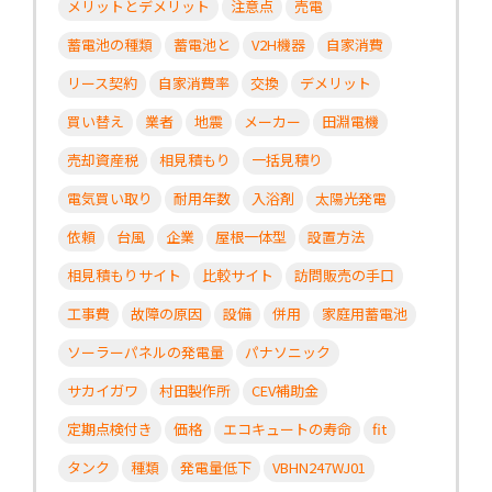
メリットとデメリット
注意点
売電
蓄電池の種類
蓄電池と
V2H機器
自家消費
リース契約
自家消費率
交換
デメリット
買い替え
業者
地震
メーカー
田淵電機
売却資産税
相見積もり
一括見積り
電気買い取り
耐用年数
入浴剤
太陽光発電
依頼
台風
企業
屋根一体型
設置方法
相見積もりサイト
比較サイト
訪問販売の手口
工事費
故障の原因
設備
併用
家庭用蓄電池
ソーラーパネルの発電量
パナソニック
サカイガワ
村田製作所
CEV補助金
定期点検付き
価格
エコキュートの寿命
fit
タンク
種類
発電量低下
VBHN247WJ01