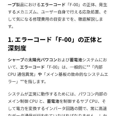
ープ
製品における
エラーコード
「F-00」の正体、発生
するメカニズム、ユーザー自身で行える応急処置、そ
して気になる修理費用の目安までを、徹底解説しま
す。
1. エラーコード「F-00」の正体と
深刻度
シャープ
の
太陽光パワコン
および
蓄電池
システムにお
いて、
エラーコード
「F-00」は、一般的に**「内部
CPU 通信異常」
や
「メイン基板の致命的なシステムエ
ラー」**を指します。
システムが正常に動作するためには、パワコン内部の
メイン制御 CPU と、
蓄電池
を制御するサブ CPU、そ
して電力を変換するインバータ回路の間で、常に高速
なデータ通信が行われていなければなりません。しか