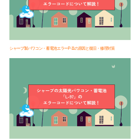
シャープ製パワコン・蓄電池エラーP-11の原因と復旧・修理対策