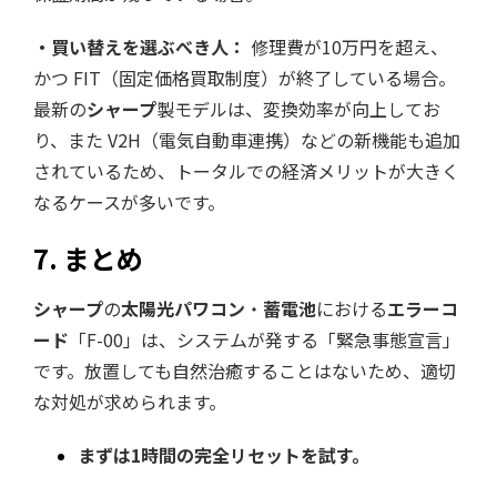
・買い替えを選ぶべき人：
修理費が10万円を超え、
かつ FIT（固定価格買取制度）が終了している場合。
最新の
シャープ
製モデルは、変換効率が向上してお
り、また V2H（電気自動車連携）などの新機能も追加
されているため、トータルでの経済メリットが大きく
なるケースが多いです。
7. まとめ
シャープ
の
太陽光パワコン
・
蓄電池
における
エラーコ
ード
「F-00」は、システムが発する「緊急事態宣言」
です。放置しても自然治癒することはないため、適切
な対処が求められます。
まずは1時間の完全リセットを試す。