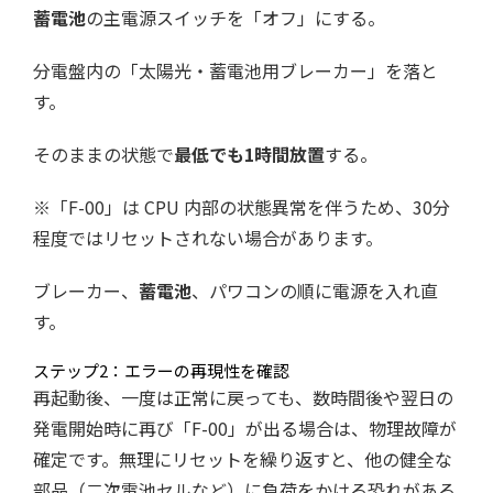
蓄電池
の主電源スイッチを「オフ」にする。
分電盤内の「太陽光・蓄電池用ブレーカー」を落と
す。
そのままの状態で
最低でも1時間放置
する。
※「F-00」は CPU 内部の状態異常を伴うため、30分
程度ではリセットされない場合があります。
ブレーカー、
蓄電池
、パワコンの順に電源を入れ直
す。
ステップ2：エラーの再現性を確認
再起動後、一度は正常に戻っても、数時間後や翌日の
発電開始時に再び「F-00」が出る場合は、物理故障が
確定です。無理にリセットを繰り返すと、他の健全な
部品（二次電池セルなど）に負荷をかける恐れがある