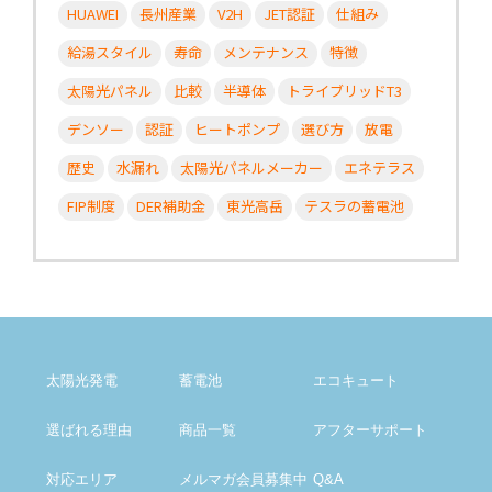
HUAWEI
長州産業
V2H
JET認証
仕組み
給湯スタイル
寿命
メンテナンス
特徴
太陽光パネル
比較
半導体
トライブリッドT3
デンソー
認証
ヒートポンプ
選び方
放電
歴史
水漏れ
太陽光パネルメーカー
エネテラス
FIP制度
DER補助金
東光高岳
テスラの蓄電池
太陽光発電
蓄電池
エコキュート
選ばれる理由
商品一覧
アフター
サポート
対応エリア
メルマガ会員募集中
Q&A