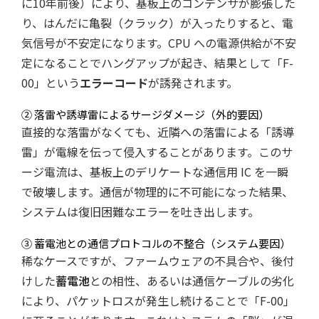
に10年前後）により、基板上のコンデンサが膨張した
り、はんだに亀裂（クラック）が入ったりすると、電
気信号が不安定になります。CPU への電源供給が不安
定になることでハングアップが起き、結果として「F-
00」という
エラーコード
が誘発されます。
② 落雷や誘導雷によるサージダメージ（外的要因）
直接的な落雷がなくても、近隣への落雷による「誘導
雷」が電線を伝って侵入することがあります。このサ
ージ電流は、基板上のデリケートな通信用 IC を一瞬
で破壊します。通信が物理的に不可能になった結果、
システムは復旧困難なエラーを吐き出します。
③ 蓄電池との通信プロトコルの不整合（システム要因）
稀なケースですが、ファームウェアの不具合や、後付
けした
蓄電池
との相性、あるいは通信ケーブルの劣化
により、パケットロスが発生し続けることで「F-00」