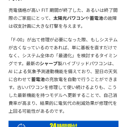
売電価格が高い FIT 期間が終了した、あるいは終了間
際のご家庭にとって、
太陽光パワコン
や
蓄電池
の故障
は収支計画に大きな打撃を与えます。
「F-00」が出て修理が必要になった際、もしシステム
が古くなっているのであれば、単に基板を直すだけで
なく、システム全体の「最適化」を検討するタイミン
グです。最新の
シャープ
製ハイブリッドパワコンは、
AI による気象予測連動機能を備えており、翌日の天気
に合わせて
蓄電池
の充放電を自動で行うことができま
す。古いパワコンを修理して使い続けるよりも、こう
した最新機能を持つモデルへ更新することで、自己消
費率が高まり、結果的に電気代の削減効果が修理代を
上回る可能性があるのです。