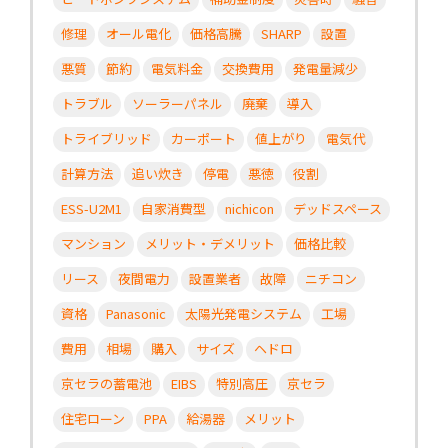
修理
オール電化
価格高騰
SHARP
設置
悪質
節約
電気料金
交換費用
発電量減少
トラブル
ソーラーパネル
廃棄
導入
トライブリッド
カーポート
値上がり
電気代
計算方法
追い炊き
停電
悪徳
役割
ESS-U2M1
自家消費型
nichicon
デッドスペース
マンション
メリット・デメリット
価格比較
リース
夜間電力
設置業者
故障
ニチコン
資格
Panasonic
太陽光発電システム
工場
費用
相場
購入
サイズ
ヘドロ
京セラの蓄電池
EIBS
特別高圧
京セラ
住宅ローン
PPA
給湯器
メリット