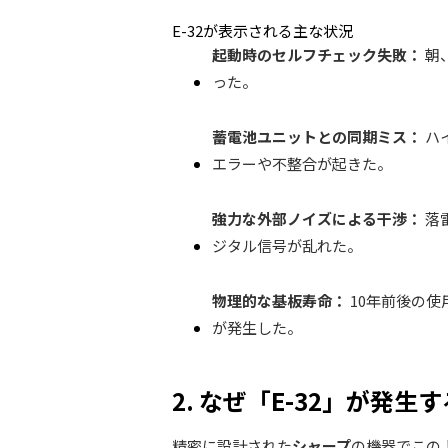
E-32が表示される主な状況
起動時のセルフチェック失敗：
朝
った。
蓄電池ユニットとの同期ミス：
ハ
エラーや不整合が起きた。
強力な外部ノイズによる干渉：
落
ジタル信号が乱れた。
物理的な基板寿命：
10年前後の使
が発生した。
2. なぜ「E-32」が発
精密に設計された
シャープ
の機器でこの