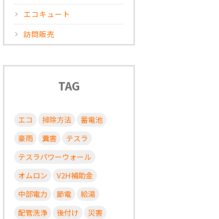
エコキュート
訪問販売
TAG
エコ
掃除方法
蓄電池
豪雨
糞害
テスラ
テスラパワーウォール
オムロン
V2H補助金
中部電力
節電
給湯
配管洗浄
後付け
災害