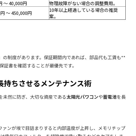
円 〜 40,000円
物理故障がない場合の調整費用。
10年以上経過している場合の推奨
0円 〜 450,000円
案。
証」の制度があります。保証期間内であれば、部品代も工賃も**
は保証書を確認することが最優先です。
を長持ちさせるメンテナンス術
ルを未然に防ぎ、大切な資産である
太陽光パワコン
や
蓄電池
を長
。
ファンが埃で目詰まりすると内部温度が上昇し、メモリチップ