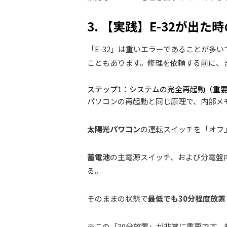
3. 【実践】E-32が出
「E-32」は重いエラーであることが多
こともあります。修理を依頼する前に、
ステップ1：システムの完全再起動（重
パソコンの再起動と同じ原理で、内部メ
太陽光パワコン
の運転スイッチを「オフ
蓄電池
の主電源スイッチ、および分電盤
る。
そのままの状態で
最低でも30分程度放置
※この「30分放置」が非常に重要です