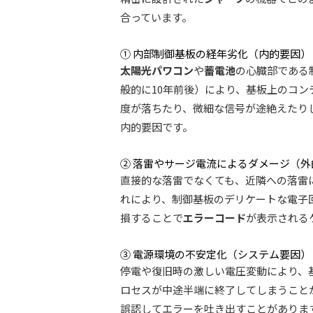
合っています。
① 内部制御基板の経年劣化（内的要因）
太陽光パワコン
や
蓄電池
の心臓部である
般的に10年前後）により、基板上のコ
度が落ちたり、微細な信号が途絶えたりし
内的要因です。
② 落雷やサージ電流によるダメージ（外
直接的な落雷でなくても、近隣への落雷
れにより、制御基板のデリケートな電子
損することで
エラーコード
が表示される
③ 電源環境の不安定化（システム要因）
停電や復旧時の激しい電圧変動により、
ロセスが中途半端に終了してしまうこと
誤認してエラーを吐き出すことがありま