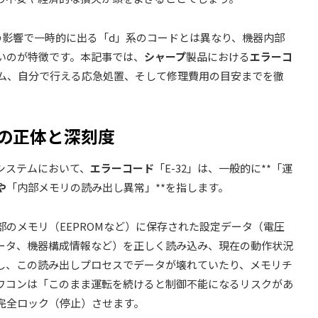
の影響で一時的に出る「d」系のコードとは異なり、機器内部
いのが特徴です。本記事では、
シャープ
製品における
エラーコ
ズム、自分で行える応急処置、そして修理費用の目安までを徹
2」の正体と深刻度
システムにおいて、
エラーコード
「E-32」は、一般的に**「運
や
「内部メモリの読み出し異常」**を指します。
のメモリ（EEPROMなど）に保存された設定データ（電圧
ータ、機器構成情報など）を正しく読み込み、現在の動作状況
し、この読み出しプロセスでデータが壊れていたり、メモリチ
ワコンは「このまま運転を続けると制御不能になるリスクがあ
完全ロック（停止）させます。