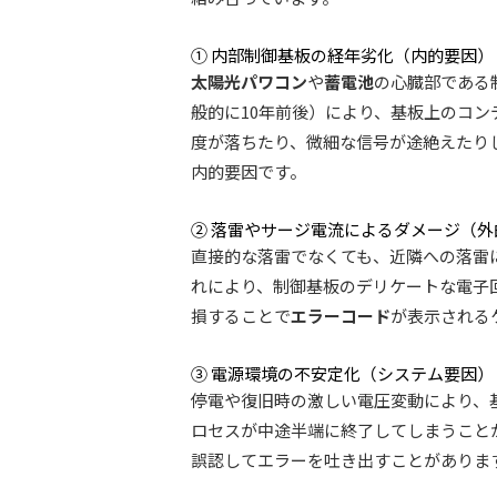
① 内部制御基板の経年劣化（内的要因）
太陽光パワコン
や
蓄電池
の心臓部である
般的に10年前後）により、基板上のコ
度が落ちたり、微細な信号が途絶えたりし
内的要因です。
② 落雷やサージ電流によるダメージ（外
直接的な落雷でなくても、近隣への落雷
れにより、制御基板のデリケートな電子
損することで
エラーコード
が表示される
③ 電源環境の不安定化（システム要因）
停電や復旧時の激しい電圧変動により、
ロセスが中途半端に終了してしまうこと
誤認してエラーを吐き出すことがありま