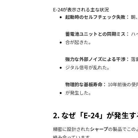
E-24が表示される主な状況
起動時のセルフチェック失敗：
朝
蓄電池ユニットとの同期ミス：
ハ
合が起きた。
強力な外部ノイズによる干渉：
落
ジタル信号が乱れた。
物理的な基板寿命：
10年前後の使
が発生した。
2. なぜ「E-24」が発
精密に設計された
シャープ
の製品でこの
絡み合っています。