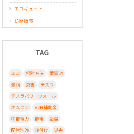
エコキュート
訪問販売
TAG
エコ
掃除方法
蓄電池
豪雨
糞害
テスラ
テスラパワーウォール
オムロン
V2H補助金
中部電力
節電
給湯
配管洗浄
後付け
災害