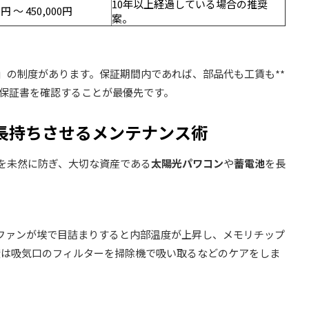
10年以上経過している場合の推奨
0円 〜 450,000円
案。
証」の制度があります。保証期間内であれば、部品代も工賃も**
は保証書を確認することが最優先です。
を長持ちさせるメンテナンス術
ルを未然に防ぎ、大切な資産である
太陽光パワコン
や
蓄電池
を長
。
ファンが埃で目詰まりすると内部温度が上昇し、メモリチップ
度は吸気口のフィルターを掃除機で吸い取るなどのケアをしま